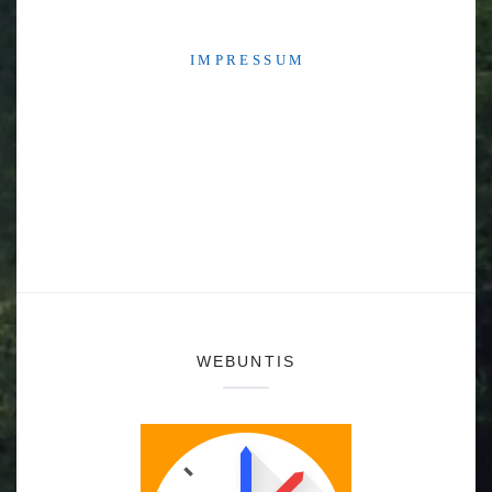
I M P R E S S U M
WEBUNTIS