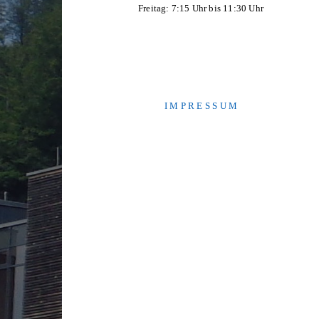
Freitag: 7:15 Uhr bis 11:30 Uhr
I M P R E S S U M