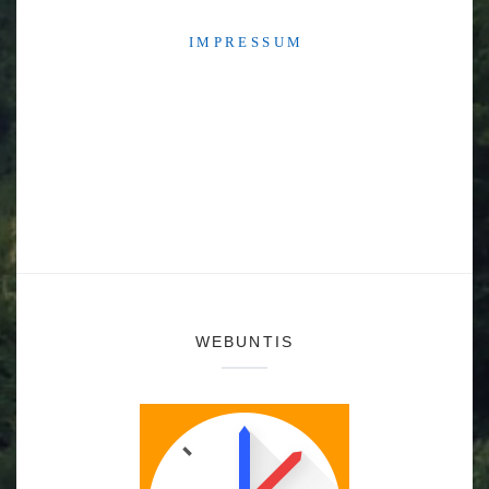
I M P R E S S U M
WEBUNTIS