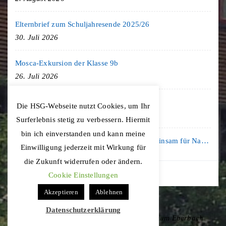
Elternbrief zum Schuljahresende 2025/26
30. Juli 2026
Mosca-Exkursion der Klasse 9b
26. Juli 2026
Freiburg-Exkursion des Geschichte LK
Die HSG-Webseite nutzt Cookies, um Ihr
20. Juli 2026
Surferlebnis stetig zu verbessern. Hiermit
bin ich einverstanden und kann meine
Kooperation mit der KLIMA ARENA: Gemeinsam für Nachhaltigkeit und Klimaschutz
Einwilligung jederzeit mit Wirkung für
16. Juli 2026
die Zukunft widerrufen oder ändern.
Cookie Einstellungen
Akzeptieren
Ablehnen
Datenschutzerklärung
Copyright © 2020 Hohenstaufen-Gymnasium Eberbach