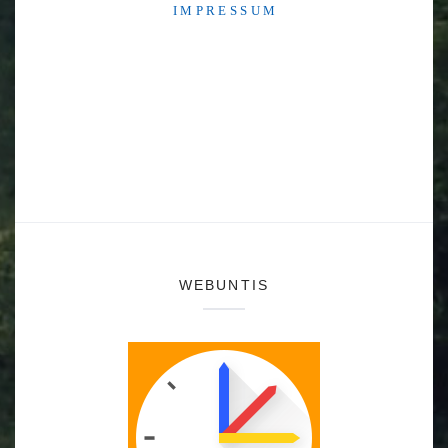
I M P R E S S U M
WEBUNTIS