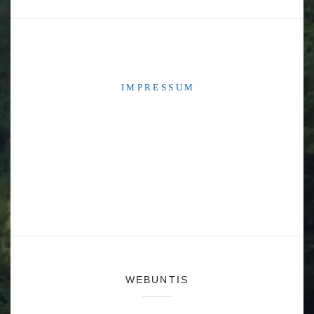
I M P R E S S U M
WEBUNTIS