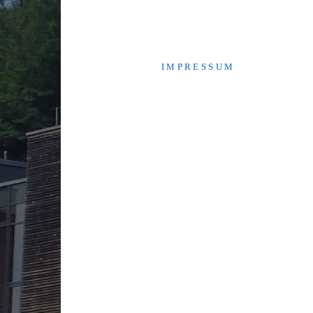
I M P R E S S U M