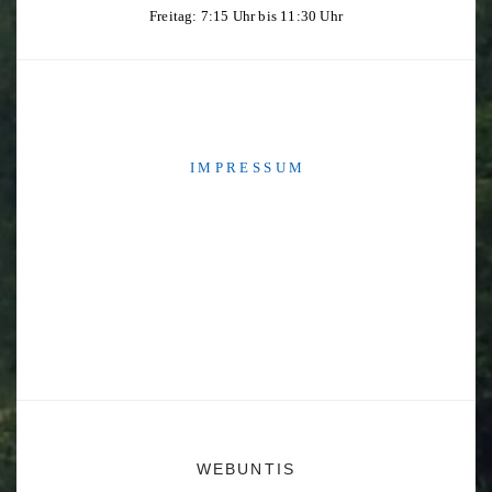
Freitag: 7:15 Uhr bis 11:30 Uhr
I M P R E S S U M
WEBUNTIS