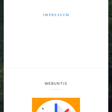
I M P R E S S U M
WEBUNTIS