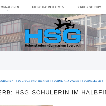
NFORMATIONEN
ÜBERGANG IN KLASSE 5
BERUF & STUDIUM
HSCHAFTEN
DEUTSCH UND THEATER
SCHULJAHR 2022-23
SCHULLEBEN
B: HSG-SCHÜLERIN IM HALBFI