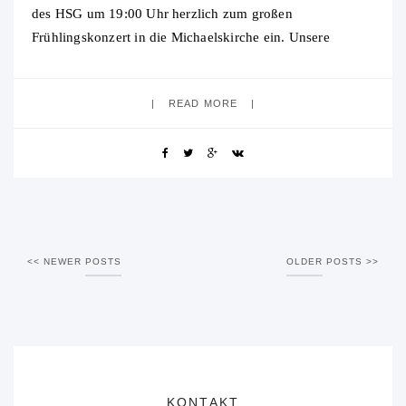
des HSG um 19:00 Uhr herzlich zum großen
Frühlingskonzert in die Michaelskirche ein. Unsere
Ensembles präsentieren ein abwechslungsreiches
musikalisches Programm. Ganz neu dabei
READ MORE
NEWER POSTS
OLDER POSTS
KONTAKT