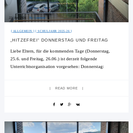
22. Juni 2026
No Comment
ALLGEMEIN
SCHULJAHR 2025-26
„HITZEFREI“ DONNERSTAG UND FREITAG
Liebe Eltern, für die kommenden Tage (Donnerstag,
25.6. und Freitag, 26.06.) ist derzeit folgende
Unterrichtsorganisation vorgesehen: Donnerstag:
Der Nachmittagsunterricht entfällt. Es wird kein Mensa-
Essen angeboten. Die HAB findet bei Bedarf statt.Bitte
READ MORE
wenden Sie sich in diesem Fall