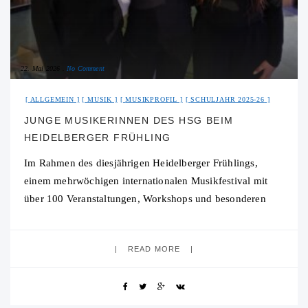
22. Mai 2026
No Comment
ALLGEMEIN
MUSIK
MUSIKPROFIL
SCHULJAHR 2025-26
JUNGE MUSIKERINNEN DES HSG BEIM
HEIDELBERGER FRÜHLING
Im Rahmen des diesjährigen Heidelberger Frühlings,
einem mehrwöchigen internationalen Musikfestival mit
über 100 Veranstaltungen, Workshops und besonderen
Angeboten für Jugendliche und junge Musikerinnen und
Musiker, durften wir, Hannah, Thalia, Alexandra und
READ MORE