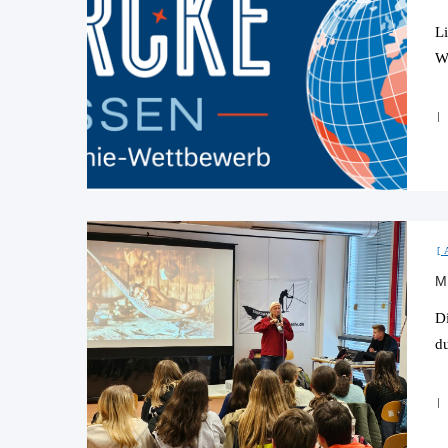
L
W
M
D
d