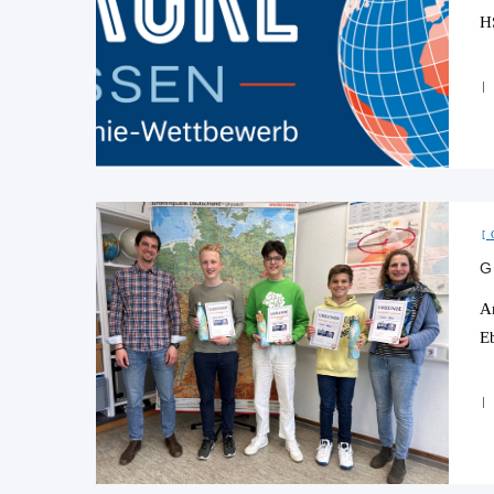
H
G
A
E