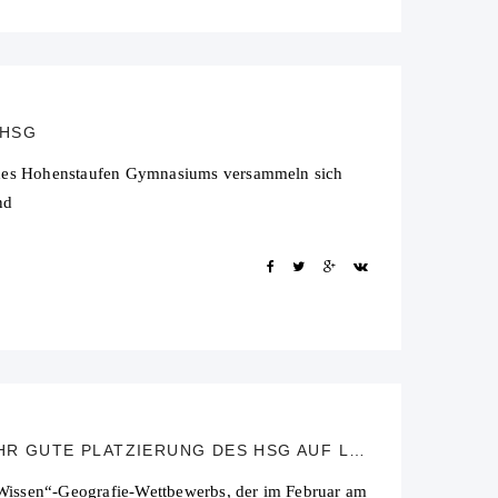
 HSG
r des Hohenstaufen Gymnasiums versammeln sich
nd
GEOGRAFIE-WETTBEWERB „DIERCKE WISSEN 2023“ – SEHR GUTE PLATZIERUNG DES HSG AUF LANDESEBENE
Wissen“-Geografie-Wettbewerbs, der im Februar am