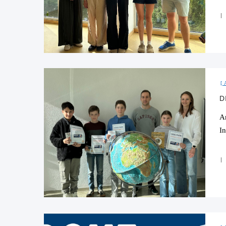
D
A
I