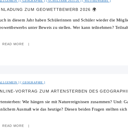
ALLGEMEIN
GEOGRAPHIE
SCHULJAHR 2025-26
WETTBEWERBE
INLADUNG ZUM GEOWETTBEWERB 2026 🌍
uch in diesem Jahr haben Schülerinnen und Schüler wieder die Mögli
eowettbewerbs unter Beweis zu stellen. Wer kann teilnehmen? Teilnah
READ MORE
ALLGEMEIN
GEOGRAPHIE
NLINE-VORTRAG ZUM ARTENSTERBEN DES GEOGRAPHIE
rtensterben: Wie hängen sie mit Naturereignissen zusammen? Und: Ga
hnlichem Ausmaß wie das heutige? Diesen beiden Fragen stellten sich
READ MORE