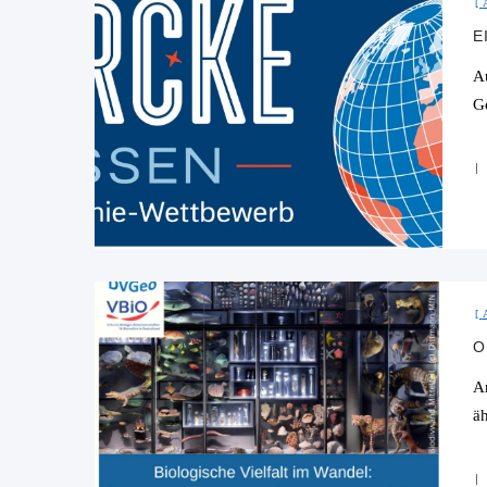
E
A
G
O
A
ä