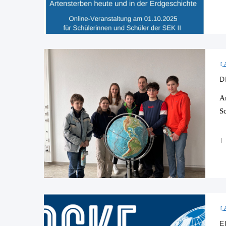
D
A
Sc
E