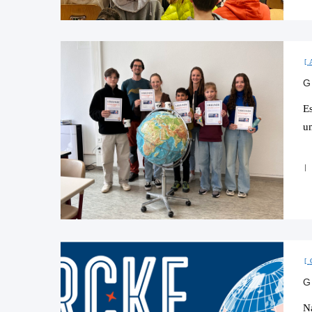
G
E
um
N