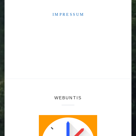
I M P R E S S U M
WEBUNTIS