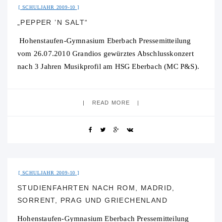
SCHULJAHR 2009-10
„PEPPER ’N SALT“
Hohenstaufen-Gymnasium Eberbach Pressemitteilung
vom 26.07.2010 Grandios gewürztes Abschlusskonzert
nach 3 Jahren Musikprofil am HSG Eberbach (MC P&S).
Pepper ’n Salt, das Musikprofil der 10. Klasse des HSG,
heizte dem Publikum
READ MORE
31. Juli 2015
No Comment
SCHULJAHR 2009-10
STUDIENFAHRTEN NACH ROM, MADRID,
SORRENT, PRAG UND GRIECHENLAND
Hohenstaufen-Gymnasium Eberbach Pressemitteilung