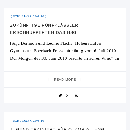
31. Juli 2015
No Comment
SCHULJAHR 2009-10
ZUKÜNFTIGE FÜNFKLÄSSLER
ERSCHNUPPERTEN DAS HSG
[Silja Bermich und Leonie Flachs] Hohenstaufen-
Gymnasium Eberbach Pressemitteilung vom 6. Juli 2010
Der Morgen des 30. Juni 2010 brachte „frischen Wind“ an
das Hohenstaufen-Gymnasium (HSG). Denn knapp 120
Grundschüler schnupperten
READ MORE
31. Juli 2015
No Comment
SCHULJAHR 2009-10
JUGEND TRAINIERT FÜR OLYMPIA – HSG-