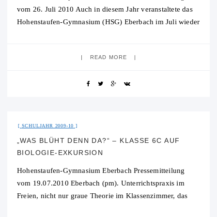
vom 26. Juli 2010 Auch in diesem Jahr veranstaltete das
Hohenstaufen-Gymnasium (HSG) Eberbach im Juli wieder
fünf Studienfahrten in der 12. Jahrgangsstufe.
READ MORE
31. Juli 2015
No Comment
SCHULJAHR 2009-10
„WAS BLÜHT DENN DA?“ – KLASSE 6C AUF
BIOLOGIE-EXKURSION
Hohenstaufen-Gymnasium Eberbach Pressemitteilung
vom 19.07.2010 Eberbach (pm). Unterrichtspraxis im
Freien, nicht nur graue Theorie im Klassenzimmer, das
war das Ziel des Biologieunterrichts in der Klasse 6c des