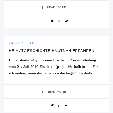
Hohenstaufen-Gymnasiums (HSG) Eberbach.
READ MORE
31. Juli 2015
No Comment
SCHULJAHR 2009-10
HEIMATGESCHICHTE HAUTNAH ERFAHREN
Hohenstaufen-Gymnasium Eberbach Pressemitteilung
vom 21. Juli 2010 Eberbach (pm). „Weshalb in die Ferne
schweifen, wenn das Gute so nahe liegt?“. Deshalb
machte sich die Klasse 7c des Hohenstaufen-Gymnasiums
unter der
READ MORE