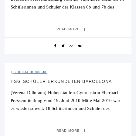
Schülerinnen und Schüler der Klassen 6b und 7b des
Hohenstaufen-Gymnasiums (HSG) Eberbach nahmen am
europaweit ausgetragenen Englischwettbewerb „The
READ MORE
30. Juli 2015
No Comment
SCHULJAHR 2009-10
HSG-SCHÜLER ERKUNDETEN BARCELONA
[Verena Dillmann] Hohenstaufen-Gymnasium Eberbach
Pressemitteilung vom 19. Juni 2010 Mitte Mai 2010 war
es wieder soweit: 18 Schülerinnen und Schüler des
Eberbacher Hohenstaufen-Gymnasiums (HSG) machten
sich auf die Reise nach
READ MORE