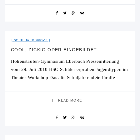
31. Juli 2015
No Comment
SCHULJAHR 2009-10
COOL, ZICKIG ODER EINGEBILDET
Hohenstaufen-Gymnasium Eberbach Pressemitteilung
vom 29. Juli 2010 HSG-Schüler erproben Jugendtypen im
Theater-Workshop Das alte Schuljahr endete für die
Schülerinnen und Schüler der Klassen 6a und 6c auf
kreative Art und
READ MORE
31. Juli 2015
No Comment