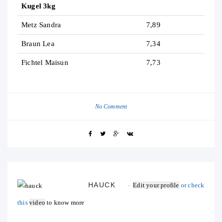
Kugel 3kg
Metz Sandra
7,89
Braun Lea
7,34
Fichtel Maisun
7,73
No Comment
HAUCK
Edit your profile
or check
this
video
to know more