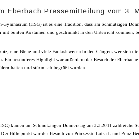
 Eberbach Pressemitteilung vom 3. 
-Gymnasium (HSG) ist es eine Tradition, dass am Schmutzigen Donne
rer mit bunten Kostümen und geschminkt in den Unterricht kommen, b
otz, eine Biene und viele Fantasiewesen in den Gängen, wer sich nich
 Ein besonderes Highlight war außerdem der Besuch der Eberbacher S
hülern hatten und stürmisch begrüßt wurden.
G) kamen am Schmutzingen Donnerstag am 3.3.2011 zahlreiche Schü
Der Höhepunkt war der Besuch von Prinzessin Luisa I. und Prinz Benn