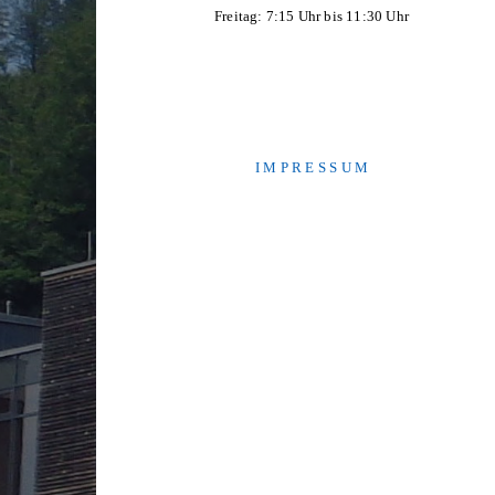
Freitag: 7:15 Uhr bis 11:30 Uhr
I M P R E S S U M