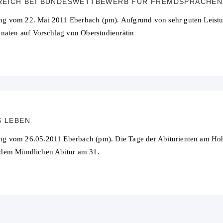
GREICH BEI BUNDESWETTBEWERB FÜR FREMDSPRACHEN
g vom 22. Mai 2011 Eberbach (pm). Aufgrund von sehr guten Leist
naten auf Vorschlag von Oberstudienrätin
S LEBEN
ng vom 26.05.2011 Eberbach (pm). Die Tage der Abiturienten am H
it dem Mündlichen Abitur am 31.