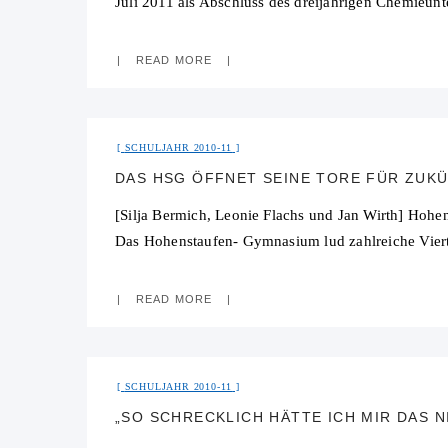
Juli 2011 als Abschluss des dreijährigen Chemieunt
READ MORE
SCHULJAHR 2010-11
DAS HSG ÖFFNET SEINE TORE FÜR ZUK
[Silja Bermich, Leonie Flachs und Jan Wirth] Hoh
Das Hohenstaufen- Gymnasium lud zahlreiche Viertk
READ MORE
SCHULJAHR 2010-11
„SO SCHRECKLICH HÄTTE ICH MIR DAS