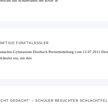
errichts das Schülerlabor der BASF in
ÜNFTIGE FÜNFTKLÄSSLER
enstaufen-Gymnasium Eberbach Pressemitteilung vom 13.07.2011 Eberb
lässler ein, um ihre
 NICHT GEDACHT“ – SCHÜLER BESUCHTEN SCHLACHTFE