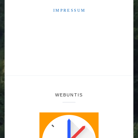
I M P R E S S U M
WEBUNTIS