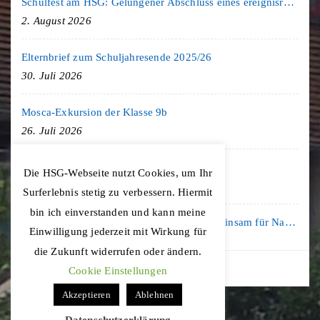
Schulfest am HSG: Gelungener Abschluss eines ereignisreichen Schuljahres
2. August 2026
Elternbrief zum Schuljahresende 2025/26
30. Juli 2026
Mosca-Exkursion der Klasse 9b
26. Juli 2026
Freiburg-Exkursion des Geschichte LK
Die HSG-Webseite nutzt Cookies, um Ihr
20. Juli 2026
Surferlebnis stetig zu verbessern. Hiermit
bin ich einverstanden und kann meine
Kooperation mit der KLIMA ARENA: Gemeinsam für Nachhaltigkeit und Klimaschutz
Einwilligung jederzeit mit Wirkung für
16. Juli 2026
die Zukunft widerrufen oder ändern.
Cookie Einstellungen
Akzeptieren
Ablehnen