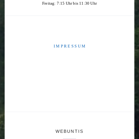
Freitag: 7:15 Uhr bis 11:30 Uhr
I M P R E S S U M
WEBUNTIS