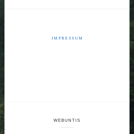
I M P R E S S U M
WEBUNTIS