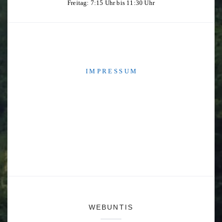
Freitag: 7:15 Uhr bis 11:30 Uhr
I M P R E S S U M
WEBUNTIS