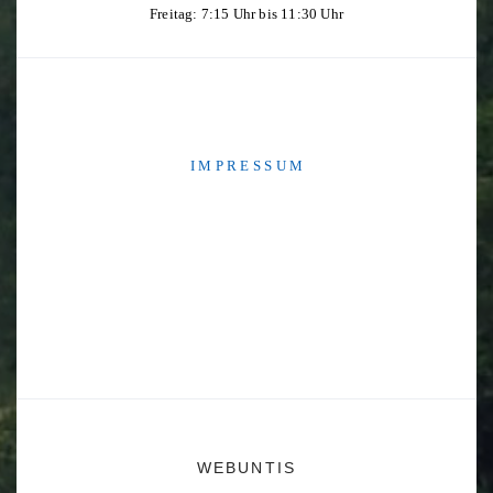
Freitag: 7:15 Uhr bis 11:30 Uhr
I M P R E S S U M
WEBUNTIS