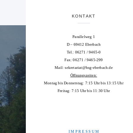
KONTAKT
Parallelweg 1
D – 69412 Eberbach
Tel.: 06271 / 9465-0
Fax: 06271 / 9465-299
Mail:
sekretariat@hsg-eberbach.de
Öffnungszeiten:
Montag bis Donnerstag: 7:15 Uhr bis 13:15 Uhr
Freitag: 7:15 Uhr bis 11:30 Uhr
I M P R E S S U M