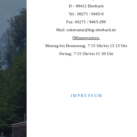
D – 69412 Eberbach
Tel.: 06271 / 9465-0
Fax: 06271 / 9465-299
Mail:
sekretariat@hsg-eberbach.de
Öffnungszeiten:
Montag bis Donnerstag: 7:15 Uhr bis 13:15 Uhr
Freitag: 7:15 Uhr bis 11:30 Uhr
I M P R E S S U M