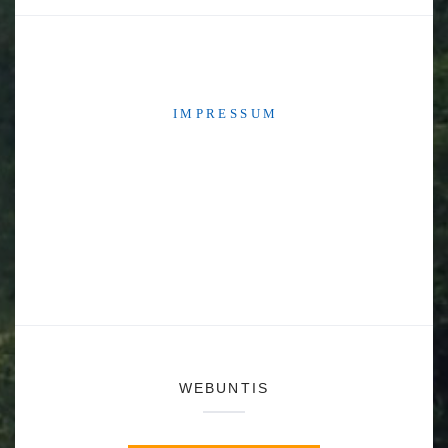
I M P R E S S U M
WEBUNTIS