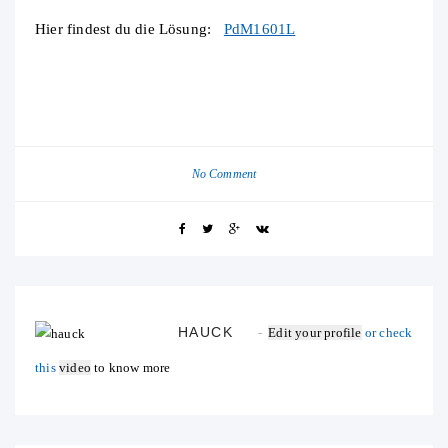
Hier findest du die Lösung:
PdM1601L
No Comment
HAUCK
Edit your profile
or check
this
video
to know more