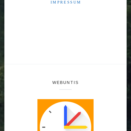
I M P R E S S U M
WEBUNTIS