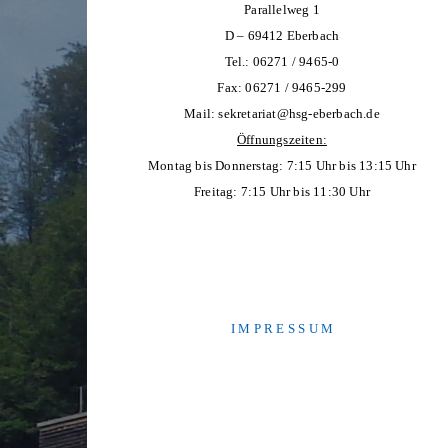
Parallelweg 1
D – 69412 Eberbach
Tel.: 06271 / 9465-0
Fax: 06271 / 9465-299
Mail:
sekretariat@hsg-eberbach.de
Öffnungszeiten:
Montag bis Donnerstag: 7:15 Uhr bis 13:15 Uhr
Freitag: 7:15 Uhr bis 11:30 Uhr
I M P R E S S U M