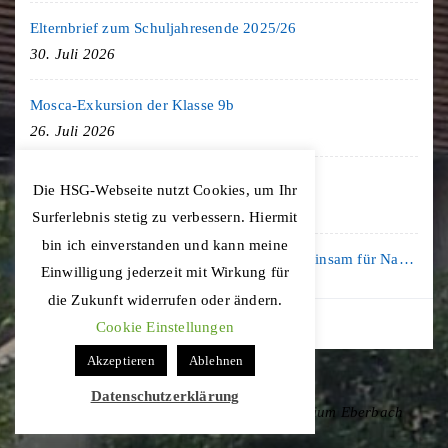
Elternbrief zum Schuljahresende 2025/26
30. Juli 2026
Mosca-Exkursion der Klasse 9b
26. Juli 2026
Freiburg-Exkursion des Geschichte LK
Die HSG-Webseite nutzt Cookies, um Ihr
20. Juli 2026
Surferlebnis stetig zu verbessern. Hiermit
bin ich einverstanden und kann meine
Kooperation mit der KLIMA ARENA: Gemeinsam für Nachhaltigkeit und Klimaschutz
Einwilligung jederzeit mit Wirkung für
16. Juli 2026
die Zukunft widerrufen oder ändern.
Cookie Einstellungen
Akzeptieren
Ablehnen
Datenschutzerklärung
Copyright © 2020 Hohenstaufen-Gymnasium Eberbach