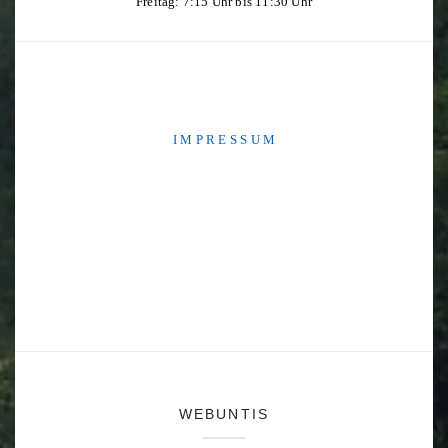
Freitag: 7:15 Uhr bis 11:30 Uhr
I M P R E S S U M
WEBUNTIS