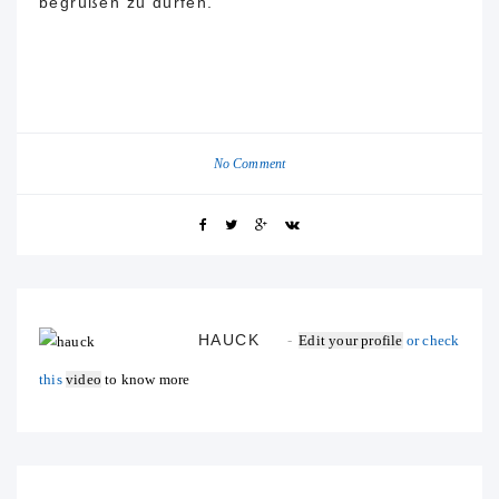
begrüßen zu dürfen.
No Comment
HAUCK
Edit your profile
or check
this
video
to know more