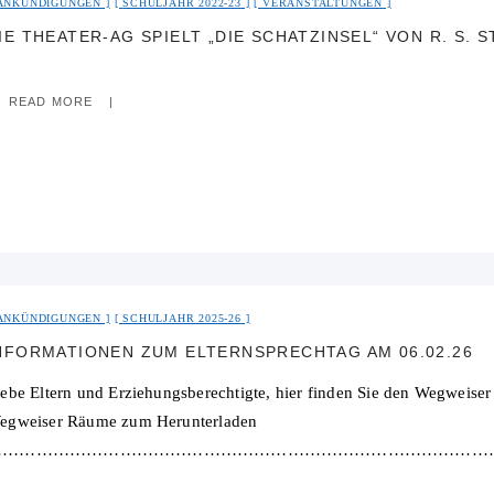
ANKÜNDIGUNGEN
SCHULJAHR 2022-23
VERANSTALTUNGEN
IE THEATER-AG SPIELT „DIE SCHATZINSEL“ VON R. S. 
READ MORE
ANKÜNDIGUNGEN
SCHULJAHR 2025-26
NFORMATIONEN ZUM ELTERNSPRECHTAG AM 06.02.26
iebe Eltern und Erziehungsberechtigte, hier finden Sie den Wegweise
egweiser Räume zum Herunterladen
…………………………………………………………………………………
ie Terminbuchung für den Elternsprechtag am 06.02.26 ist ab Montag