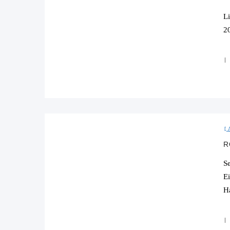
L
2
R
S
E
H