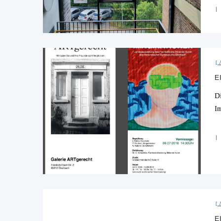
E
D
I
E