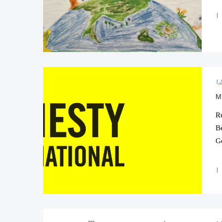
M
R
B
Ge