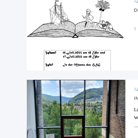
D
I
L
W
D