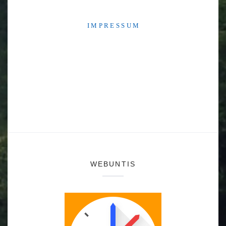
I M P R E S S U M
WEBUNTIS