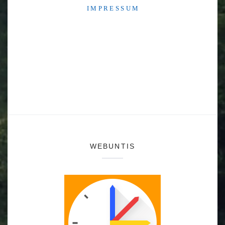
I M P R E S S U M
WEBUNTIS