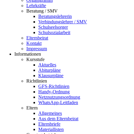
Organigramm
Lehrkräfte
Beratung / SMV
Beratungslehrerin
Verbindungslehrer / SMV
Schulseelsorger
Schulsozialarbeit
Elternbeirat
Kontakt
Impressum
Informationen
Kursstufe
Aktuelles
Abiturpläne
Klausurpläne
Richtlinien
GFS-Richtlinien
Handy-Ordnung
Netznutzungsordnung
WhatsApp-Leitfaden
Eltern
Allgemeines
Aus dem Elternbeirat
Elternbriefe
Materiallisten