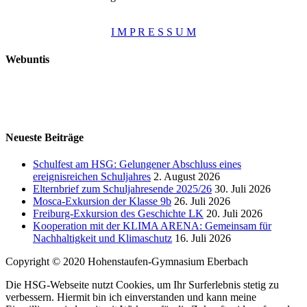
I M P R E S S U M
Webuntis
Neueste Beiträge
Schulfest am HSG: Gelungener Abschluss eines
ereignisreichen Schuljahres
2. August 2026
Elternbrief zum Schuljahresende 2025/26
30. Juli 2026
Mosca-Exkursion der Klasse 9b
26. Juli 2026
Freiburg-Exkursion des Geschichte LK
20. Juli 2026
Kooperation mit der KLIMA ARENA: Gemeinsam für
Nachhaltigkeit und Klimaschutz
16. Juli 2026
Copyright © 2020 Hohenstaufen-Gymnasium Eberbach
Die HSG-Webseite nutzt Cookies, um Ihr Surferlebnis stetig zu
verbessern. Hiermit bin ich einverstanden und kann meine