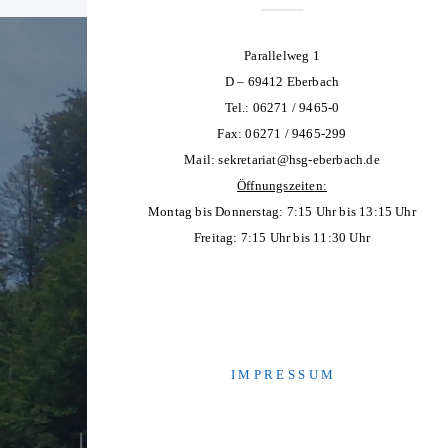
Parallelweg 1
D – 69412 Eberbach
Tel.: 06271 / 9465-0
Fax: 06271 / 9465-299
Mail:
sekretariat@hsg-eberbach.de
Öffnungszeiten:
Montag bis Donnerstag: 7:15 Uhr bis 13:15 Uhr
Freitag: 7:15 Uhr bis 11:30 Uhr
I M P R E S S U M