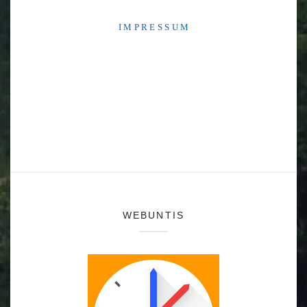
I M P R E S S U M
WEBUNTIS