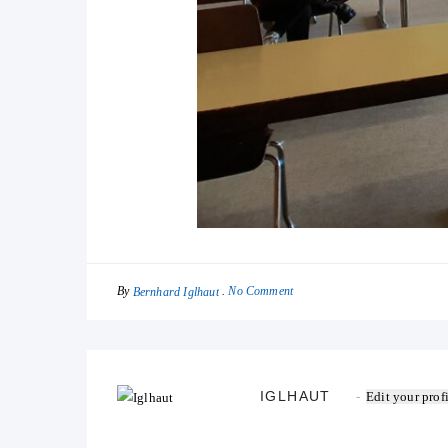
By
No Comment
Bernhard Iglhaut
IGLHAUT
Edit your prof