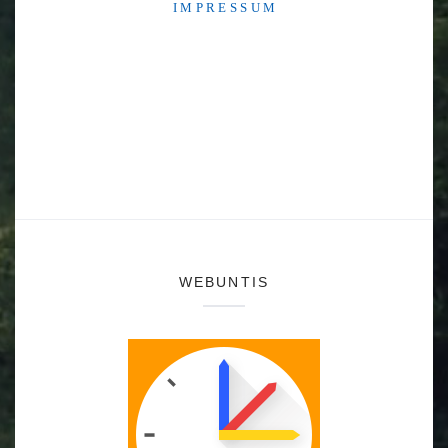
I M P R E S S U M
WEBUNTIS