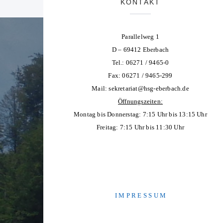
KONTAKT
Parallelweg 1
D – 69412 Eberbach
Tel.: 06271 / 9465-0
Fax: 06271 / 9465-299
Mail:
sekretariat@hsg-eberbach.de
Öffnungszeiten:
Montag bis Donnerstag: 7:15 Uhr bis 13:15 Uhr
Freitag: 7:15 Uhr bis 11:30 Uhr
I M P R E S S U M