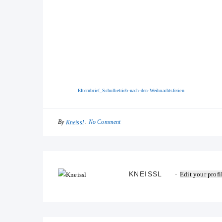
Elternbrief_Schulbetrieb-nach-den-Weihnachtsferien
By
No Comment
Kneissl
KNEISSL
Edit your profi