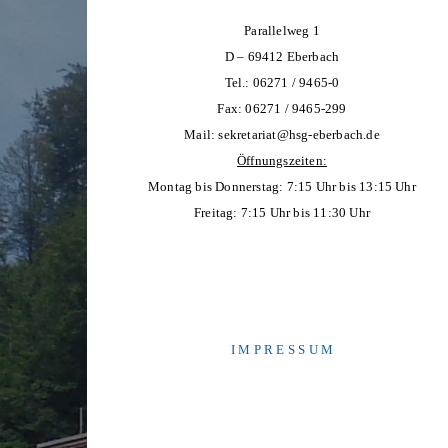
Parallelweg 1
D – 69412 Eberbach
Tel.: 06271 / 9465-0
Fax: 06271 / 9465-299
Mail:
sekretariat@hsg-eberbach.de
Öffnungszeiten:
Montag bis Donnerstag: 7:15 Uhr bis 13:15 Uhr
Freitag: 7:15 Uhr bis 11:30 Uhr
I M P R E S S U M