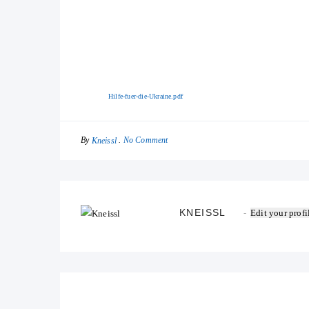
Hilfe-fuer-die-Ukraine.pdf
By
No Comment
Kneissl
KNEISSL
Edit your profi