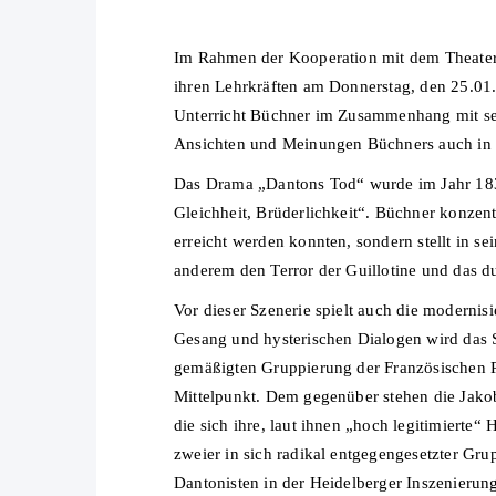
Im Rahmen der Kooperation mit dem Theater 
ihren Lehrkräften am Donnerstag, den 25.01
Unterricht Büchner im Zusammenhang mit sei
Ansichten und Meinungen Büchners auch in 
Das Drama „Dantons Tod“ wurde im Jahr 1835 
Gleichheit, Brüderlichkeit“. Büchner konzent
erreicht werden konnten, sondern stellt in s
anderem den Terror der Guillotine und das d
Vor dieser Szenerie spielt auch die moderni
Gesang und hysterischen Dialogen wird das St
gemäßigten Gruppierung der Französischen R
Mittelpunkt. Dem gegenüber stehen die Jakob
die sich ihre, laut ihnen „hoch legitimierte“
zweier in sich radikal entgegengesetzter Gr
Dantonisten in der Heidelberger Inszenierun