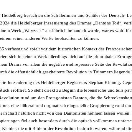
Heidelberg besuchten die Schülerinnen und Schüler der Deutsch- Lei
.2024 die Heidelberger Inszenierung des Dramas „Dantons Tod“, ver
nem Werk „Woyzeck“ ausführlich behandelt wurde, war es wohl für a
einem seiner anderen Werke beobachten zu können.
verfasst und spielt vor dem historischen Kontext der Französischen
riert sich in seinem Werk allerdings nicht auf die triumphalen Errun
einem Drama vor allem die negative und repressive Seite der Revolutio
urch die offensichtlich gescheiterte Revolution in Trümmern liegende
sierte Inszenierung des Heidelberger Regisseurs Stephan Kimmig. Gep
ück eröffnet. So steht direkt zu Beginn die lebensfrohe und teils pa
evolution rund um den Protagonisten Danton, die die Schreckensherr
iner, eine illiberal und dogmatisch eingestellte Gruppierung rund u
 Herrschaft natürlich nicht von den Dantonisten nehmen lassen wollen.
uppierungen fiel auch besonders durch die optisch vollkommen untersc
g Kleider, die mit Bildern der Revolution bedruckt waren, während d