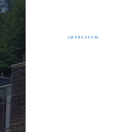
I M P R E S S U M