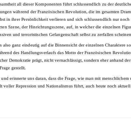
mtheit all dieser Komponenten führt schlussendlich zu der deutliche
tzungen während der Französischen Revolution, die im gesamten Dram
bst in ihrer Persönlichkeit verlieren und sich schlussendlich nur noc
etzten Szene, der Hinrichtungsszene, auf, in welcher die einzelnen Fi
siven und terroristischen Gefangenschaft selbst zu zerfallen scheinen
s also ganz eindeutig auf die Binnensicht der einzelnen Charaktere
ährend des Handlungsverlaufs das Motto der Französischen Revolution:
scher Demokratie prägt, nicht vernachlässigt, sondern eher anhand de
Frage gestellt.
 und erinnerte uns daran, dass die Frage, wie man mit menschlichem
lt voller Repression und Nationalismus führt, auch heute noch aktuell