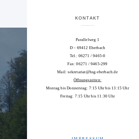
KONTAKT
Parallelweg 1
D – 69412 Eberbach
Tel.: 06271 / 9465-0
Fax: 06271 / 9465-299
Mail:
sekretariat@hsg-eberbach.de
Öffnungszeiten:
Montag bis Donnerstag: 7:15 Uhr bis 13:15 Uhr
Freitag: 7:15 Uhr bis 11:30 Uhr
I M P R E S S U M