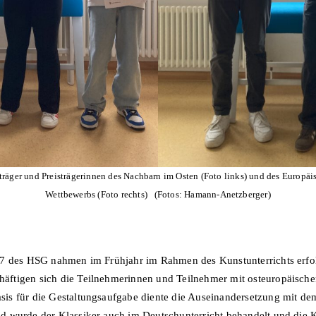
sträger und Preisträgerinnen des Nachbarn im Osten (Foto links) und des Europäi
Wettbewerbs (Foto rechts) (Fotos: Hamann-Anetzberger)
 7 des HSG nahmen im Frühjahr im Rahmen des Kunstunterrichts erfol
ftigen sich die Teilnehmerinnen und Teilnehmer mit osteuropäische
is für die Gestaltungsaufgabe diente die Auseinandersetzung mit d
 wurde der Klassiker auch im Deutschunterricht behandelt und die K