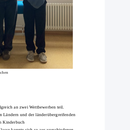
schen
greich an zwei Wettbewerben teil.
n Ländern und der länderübergreifenden
em Kinderbuch
lasse konnte sich so aus verschiedenen