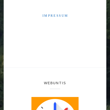
I M P R E S S U M
WEBUNTIS