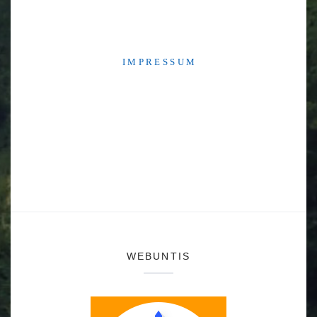
I M P R E S S U M
WEBUNTIS