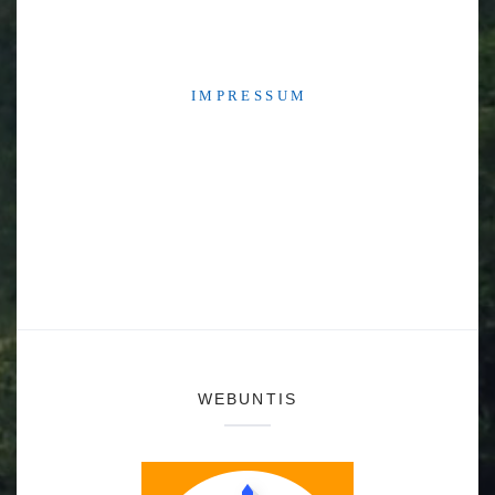
I M P R E S S U M
WEBUNTIS