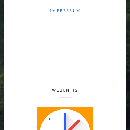
I M P R E S S U M
WEBUNTIS