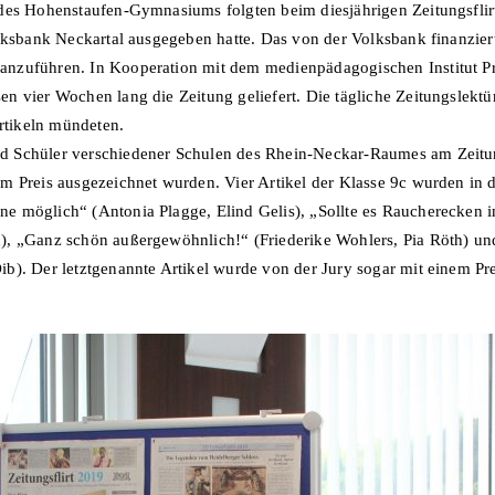
des Hohenstaufen-Gymnasiums folgten beim diesjährigen Zeitungsflirt
lksbank Neckartal ausgegeben hatte. Das von der Volksbank finanzier
nzuführen. In Kooperation mit dem medienpädagogischen Institut 
n vier Wochen lang die Zeitung geliefert. Die tägliche Zeitungslektü
Artikeln mündeten.
 Schüler verschiedener Schulen des Rhein-Neckar-Raumes am Zeitungs
em Preis ausgezeichnet wurden. Vier Artikel der Klasse 9c wurden i
e möglich“ (Antonia Plagge, Elind Gelis), „Sollte es Raucherecken
), „Ganz schön außergewöhnlich!“ (Friederike Wohlers, Pia Röth) un
b). Der letztgenannte Artikel wurde von der Jury sogar mit einem Pre