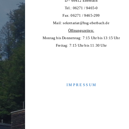
D – 69412 Eberbach
Tel.: 06271 / 9465-0
Fax: 06271 / 9465-299
Mail:
sekretariat@hsg-eberbach.de
Öffnungszeiten:
Montag bis Donnerstag: 7:15 Uhr bis 13:15 Uhr
Freitag: 7:15 Uhr bis 11:30 Uhr
I M P R E S S U M