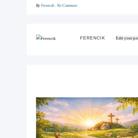
By
No Comment
Ferencik
FERENCIK
Edit your pro