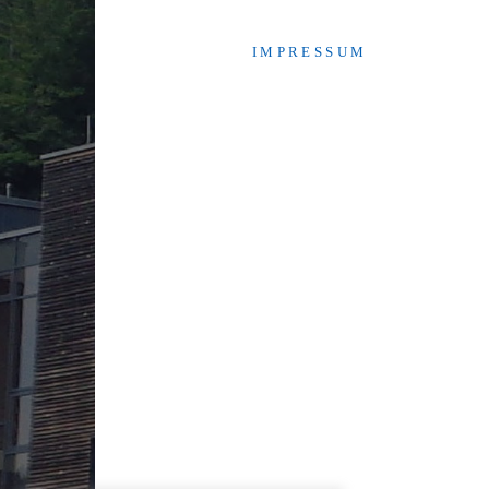
I M P R E S S U M