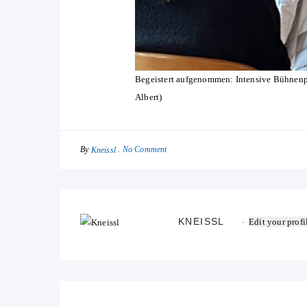
Begeistert aufgenommen: Intensive Bühnenpe
Albert)
By
No Comment
Kneissl
KNEISSL
Edit your profi