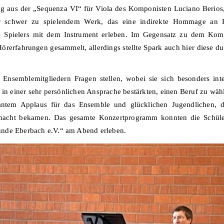
g aus der „Sequenza VI“ für Viola des Komponisten Luciano Berios, 
r schwer zu spielendem Werk, das eine indirekte Hommage an Pag
s Spielers mit dem Instrument erleben. Im Gegensatz zu dem Komp
Hörerfahrungen gesammelt, allerdings stellte Spark auch hier diese dur
 Ensemblemitgliedern Fragen stellen, wobei sie sich besonders int
 in einer sehr persönlichen Ansprache bestärkten, einen Beruf zu wäh
ntem Applaus für das Ensemble und glücklichen Jugendlichen, 
emacht bekamen. Das gesamte Konzertprogramm konnten die Schül
unde Eberbach e.V.“ am Abend erleben.