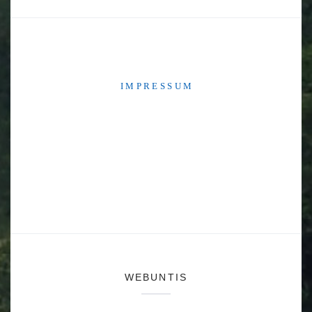
I M P R E S S U M
WEBUNTIS