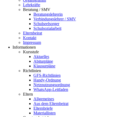
Organigramm
Lehrkräfte
Beratung / SMV
Beratungslehrerin
Verbindungslehrer / SMV
Schulseelsorger
Schulsozialarbeit
Elternbeirat
Kontakt
Impressum
Informationen
Kursstufe
Aktuelles
Abiturpläne
Klausurpläne
Richtlinien
GFS-Richtlinien
Handy-Ordnung
Netznutzungsordnung
WhatsApp-Leitfaden
Eltern
Allgemeines
Aus dem Elternbeirat
Elternbriefe
Materiallisten