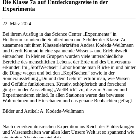
Die Klasse 7a auf Entdeckungsreise in der
Experimenta
22. März 2024
Bei ihrem Ausflug in das Science Center „Experimenta“ in
Heilbronn konnten die Schülerinnen und Schüler der Klasse 7a
zusammen mit ihren Klassenlehrkräften Andrea Kodeda-Weißmann
und Gerrit Konrad in eine spannende Wissens- und Erlebniswelt
eintauchen. In kleinen Gruppen wurden viele unterschiedliche
Bereiche des menschlichen Lebens, der Erde und des Universums
erkundet: Im „StoffWechsel“-Labor konnte man Blicke in und hinter
die Dinge wagen und bei den „KopfSachen“ sowie in der
Sonderausstellung „Du und dein Gehirn“ erfuhr man, wie Wissen
und Gefühle funktionieren. Kreativ, schöpferisch und forschend
ging es in der Ausstellung „WeltBlick“ zu, die zum Staunen und
Experimentieren einlud. In allen Stationen waren das bewusste
Wahrnehmen und Hinschauen und das genaue Beobachten gefragt.
Bilder und Artikel: A. Kodeda-Weißmann
Nach der erkenntnisreichen Expedition ins Reich der Entdeckungen
und Wissenschaften war allen klar: Unsere Welt ist so spannend wie
ein großer Abenteuerspielplatz.